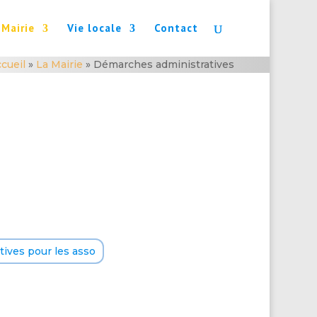
 Mairie
Vie locale
Contact
cueil
»
La Mairie
»
Démarches administratives
ives pour les asso