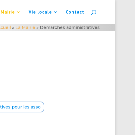
 Mairie
Vie locale
Contact
cueil
»
La Mairie
»
Démarches administratives
ives pour les asso