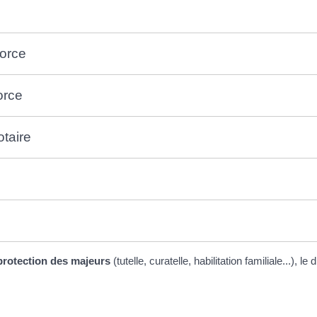
vorce
orce
taire
protection des majeurs
(tutelle, curatelle, habilitation familiale...)