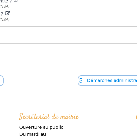
raite ?
(CNSA)
A ?
(CNSA)
o
Démarches administrat
Secrétariat de mairie
Ouverture au public :
Du mardi au