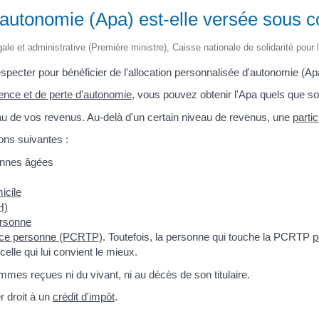
d'autonomie (Apa) est-elle versée sous c
légale et administrative (Première ministre), Caisse nationale de solidarité pou
especter pour bénéficier de l'allocation personnalisée d'autonomie (Ap
dence et de perte d'autonomie
, vous pouvez obtenir l'Apa quels que so
au de vos revenus. Au-delà d'un certain niveau de revenus, une
parti
ons suivantes :
onnes âgées
icile
H)
ersonne
erce personne (PCRTP)
. Toutefois, la personne qui touche la PCRTP
p
celle qui lui convient le mieux.
mmes reçues ni du vivant, ni au décès de son titulaire.
r droit à un
crédit d'impôt
.