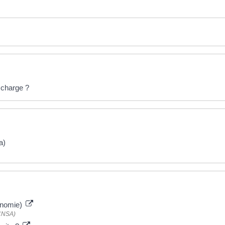
 charge ?
a)
tonomie)
(CNSA)