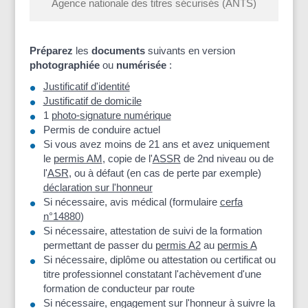
Agence nationale des titres sécurisés (ANTS)
Préparez
les
documents
suivants en version
photographiée
ou
numérisée
:
Justificatif d'identité
Justificatif de domicile
1
photo-signature numérique
Permis de conduire actuel
Si vous avez moins de 21 ans et avez uniquement
le
permis AM
, copie de l'
ASSR
de 2
nd
niveau ou de
l'
ASR
, ou à défaut (en cas de perte par exemple)
déclaration sur l'honneur
Si nécessaire, avis médical (formulaire
cerfa
n°14880
)
Si nécessaire, attestation de suivi de la formation
permettant de passer du
permis A2
au
permis A
Si nécessaire, diplôme ou attestation ou certificat ou
titre professionnel constatant l'achèvement d'une
formation de conducteur par route
Si nécessaire, engagement sur l'honneur à suivre la