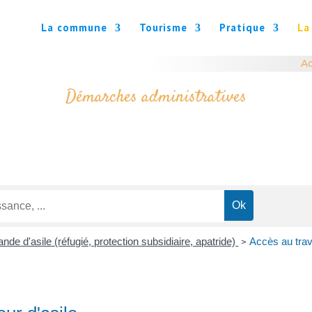
La commune
Tourisme
Pratique
La
Ac
Démarches administratives
de d'asile (réfugié, protection subsidiaire, apatride)
Accès au trav
>