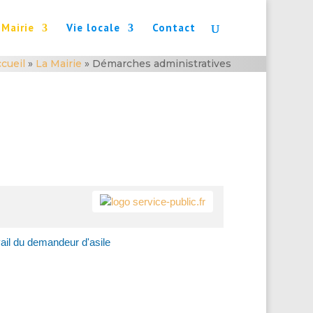
 Mairie
Vie locale
Contact
cueil
»
La Mairie
»
Démarches administratives
ail du demandeur d'asile