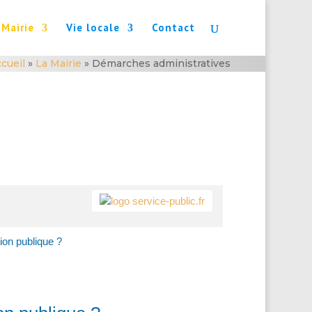
 Mairie
Vie locale
Contact
cueil
»
La Mairie
»
Démarches administratives
tion publique ?