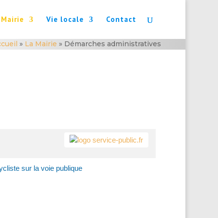
 Mairie
Vie locale
Contact
cueil
»
La Mairie
»
Démarches administratives
cliste sur la voie publique