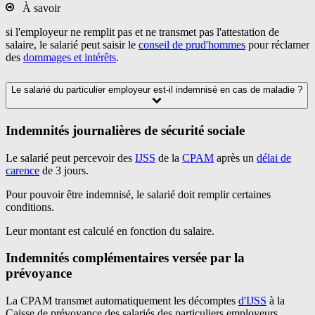
À savoir
si l'employeur ne remplit pas et ne transmet pas l'attestation de
salaire, le salarié peut saisir le
conseil de prud'hommes
pour réclamer
des
dommages et intérêts
.
Le salarié du particulier employeur est-il indemnisé en cas de maladie ?
Indemnités journalières de sécurité sociale
Le salarié peut percevoir des
IJSS
de la
CPAM
après un
délai de
carence
de 3 jours.
Pour pouvoir être indemnisé, le salarié doit remplir certaines
conditions.
Leur montant est calculé en fonction du salaire.
Indemnités complémentaires versée par la
prévoyance
La CPAM transmet automatiquement les décomptes
d'IJSS
à la
Caisse de prévoyance des salariés des particuliers employeurs