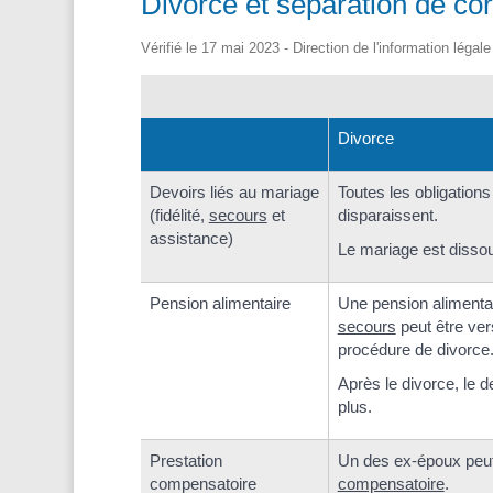
Divorce et séparation de cor
Vérifié le 17 mai 2023 - Direction de l'information légal
Divorce
Devoirs liés au mariage
Toutes les obligation
(fidélité,
secours
et
disparaissent.
assistance)
Le mariage est dissou
Pension alimentaire
Une pension alimentai
secours
peut être ver
procédure de divorce
Après le divorce, le d
plus.
Prestation
Un des ex-époux peu
compensatoire
compensatoire
.