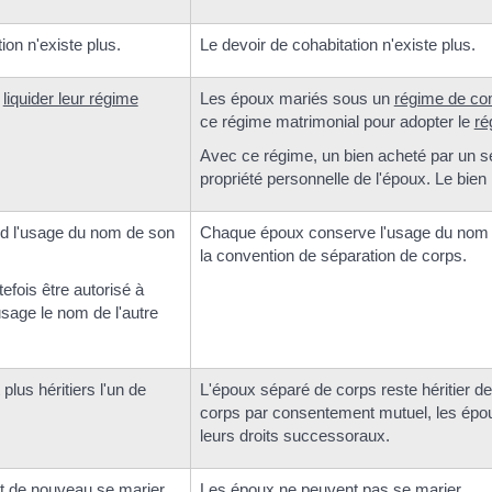
ion n'existe plus.
Le devoir de cohabitation n'existe plus.
t
liquider leur régime
Les époux mariés sous un
régime de c
ce régime matrimonial pour adopter le
ré
Avec ce régime, un bien acheté par un s
propriété personnelle de l'époux. Le bien
d l'usage du nom de son
Chaque époux conserve l'usage du nom de 
la convention de séparation de corps.
efois être autorisé à
sage le nom de l'autre
lus héritiers l'un de
L'époux séparé de corps reste héritier d
corps par consentement mutuel, les épo
leurs droits successoraux.
 de nouveau se marier.
Les époux ne peuvent pas se marier.