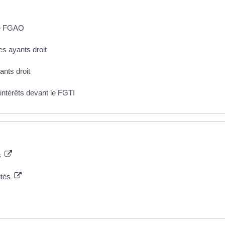
 le FGAO
es ayants droit
ants droit
ntérêts devant le FGTI
s
ités