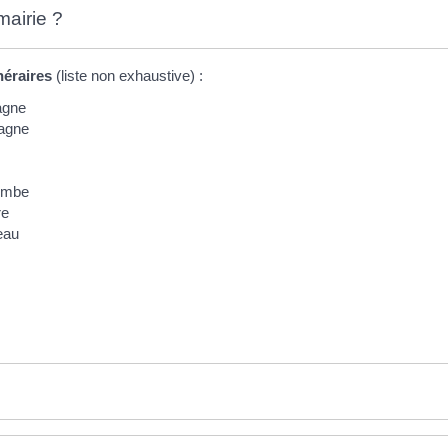
mairie ?
néraires
(liste non exhaustive) :
agne
pagne
tombe
re
eau